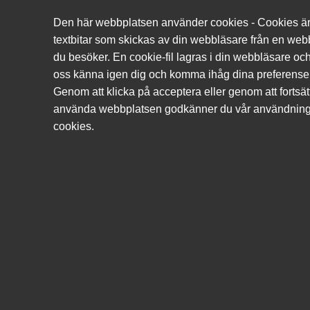
08-31 44 55
sales@technix.se
Den här webbplatsen använder cookies - Cookies ä
Swedish
English
textbitar som skickas av din webbläsare från en web
du besöker. En cookie-fil lagras i din webbläsare och
oss känna igen dig och komma ihåg dina preferenser
Genom att klicka på acceptera eller genom att fortsät
Sök
använda webbplatsen godkänner du vår användning
cookies.
Produkter
Mina sidor
Ljud & bild
Multimedia & Audio
Headset & mikrofoner
Jabra